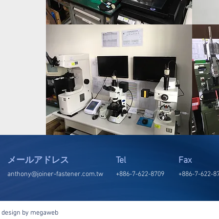
メールアドレス
Tel
Fax
anthony@joiner-fastener.com.tw
+886-7-622-8709
+886-7-622-8
|
design by megaweb